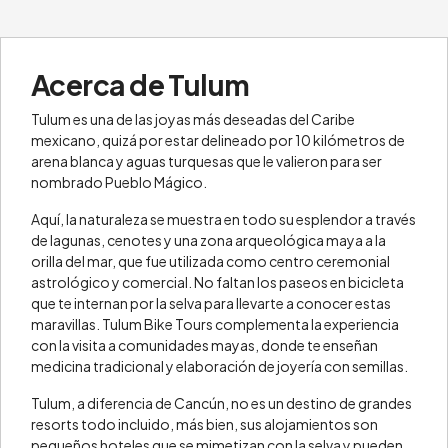
Acerca de Tulum
Tulum es una de las joyas más deseadas del Caribe
mexicano, quizá por estar delineado por 10 kilómetros de
arena blanca y aguas turquesas que le valieron para ser
nombrado Pueblo Mágico.
Aquí, la naturaleza se muestra en todo su esplendor a través
de lagunas, cenotes y una zona arqueológica maya a la
orilla del mar, que fue utilizada como centro ceremonial
astrológico y comercial. No faltan los paseos en bicicleta
que te internan por la selva para llevarte a conocer estas
maravillas. Tulum Bike Tours complementa la experiencia
con la visita a comunidades mayas, donde te enseñan
medicina tradicional y elaboración de joyería con semillas.
Tulum, a diferencia de Cancún, no es un destino de grandes
resorts todo incluido, más bien, sus alojamientos son
pequeños hoteles que se mimetizan con la selva y pueden