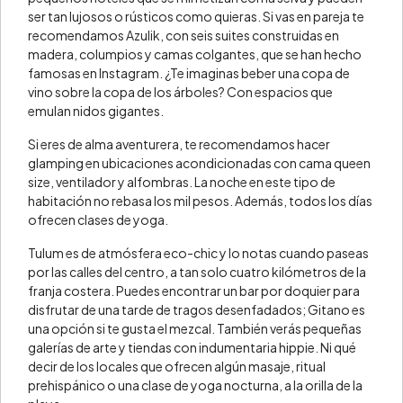
ser tan lujosos o rústicos como quieras. Si vas en pareja te
recomendamos Azulik, con seis suites construidas en
madera, columpios y camas colgantes, que se han hecho
famosas en Instagram. ¿Te imaginas beber una copa de
vino sobre la copa de los árboles? Con espacios que
emulan nidos gigantes.
Si eres de alma aventurera, te recomendamos hacer
glamping en ubicaciones acondicionadas con cama queen
size, ventilador y alfombras. La noche en este tipo de
habitación no rebasa los mil pesos. Además, todos los días
ofrecen clases de yoga.
Tulum es de atmósfera eco-chic y lo notas cuando paseas
por las calles del centro, a tan solo cuatro kilómetros de la
franja costera. Puedes encontrar un bar por doquier para
disfrutar de una tarde de tragos desenfadados; Gitano es
una opción si te gusta el mezcal. También verás pequeñas
galerías de arte y tiendas con indumentaria hippie. Ni qué
decir de los locales que ofrecen algún masaje, ritual
prehispánico o una clase de yoga nocturna, a la orilla de la