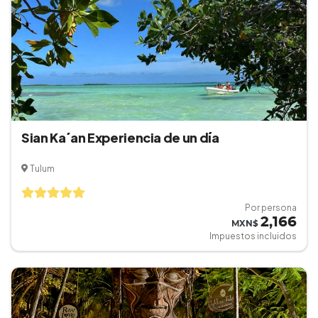
Sian Ka´an Experiencia de un día
Tulum
Por persona
2,166
MXN$
Impuestos incluidos