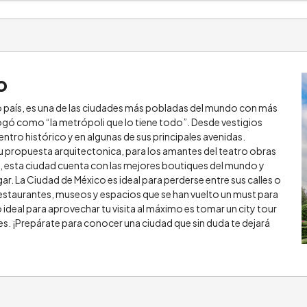
o
ro país, es una de las ciudades más pobladas del mundo con más
logó como “la metrópoli que lo tiene todo”. Desde vestigios
tro histórico y en algunas de sus principales avenidas.
u propuesta arquitectonica, para los amantes del teatro obras
g, esta ciudad cuenta con las mejores boutiques del mundo y
. La Ciudad de México es ideal para perderse entre sus calles o
restaurantes, museos y espacios que se han vuelto un must para
o ideal para aprovechar tu visita al máximo es tomar un city tour
res. ¡Prepárate para conocer una ciudad que sin duda te dejará