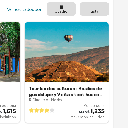
Ver resultados por:
Cuadro
Lista
Tour las dos culturas : Basilica de
guadalupe y Visita a teotihuacan
con tlatelolco
Ciudad de Mexico
r persona
Por persona
1,615
1,235
$
MXN$
incluidos
Impuestos incluidos