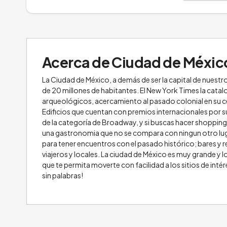
Acerca de Ciudad de Méxic
La Ciudad de México, a demás de ser la capital de nuest
de 20 millones de habitantes. El New York Times la cata
arqueológicos, acercamiento al pasado colonial en su cen
Edificios que cuentan con premios internacionales por s
de la categoría de Broadway, y si buscas hacer shoppin
una gastronomia que no se compara con ningun otro lugar
para tener encuentros con el pasado histórico; bares y 
viajeros y locales. La ciudad de México es muy grande y l
que te permita moverte con facilidad a los sitios de inté
sin palabras!