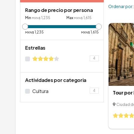
Ordenar por:
Rango de precio por persona
Min
1,235
Max
1,615
MXN$
MXN$
1,235
1,615
MXN$
MXN$
Estrellas
4
Actividades por categoria
Cultura
4
Tour por
Ciudad d