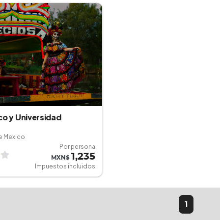
co y Universidad
e Mexico
Por persona
1,235
MXN$
Impuestos incluidos
1