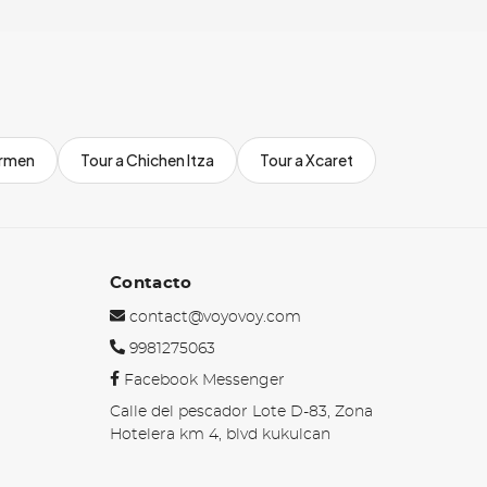
armen
Tour a Chichen Itza
Tour a Xcaret
Contacto
contact@voyovoy.com
9981275063
Facebook Messenger
Calle del pescador Lote D-83, Zona
Hotelera km 4, blvd kukulcan