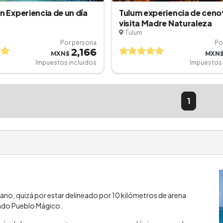
n Experiencia de un día
Tulum experiencia de ceno
visita Madre Naturaleza
Tulum
Por persona
Po
2,166
MXN$
MXN
Impuestos incluidos
Impuestos 
1
ano, quizá por estar delineado por 10 kilómetros de arena
rado Pueblo Mágico.