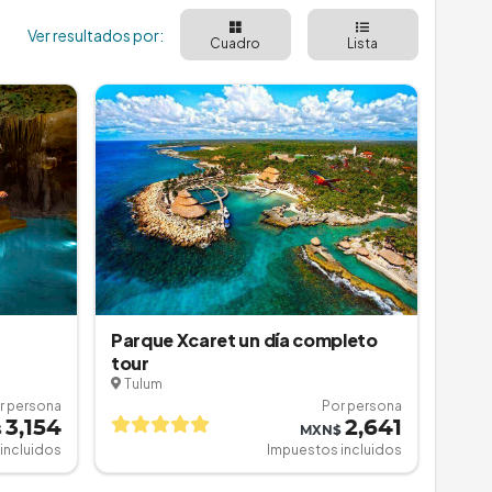
Ver resultados por:
Cuadro
Lista
t
Parque Xcaret un día completo
tour
Tulum
r persona
Por persona
3,154
2,641
$
MXN$
incluidos
Impuestos incluidos