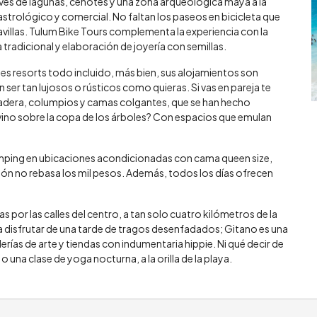
avés de lagunas, cenotes y una zona arqueológica maya a la
astrológico y comercial. No faltan los paseos en bicicleta que
ravillas. Tulum Bike Tours complementa la experiencia con la
radicional y elaboración de joyería con semillas.
es resorts todo incluido, más bien, sus alojamientos son
ser tan lujosos o rústicos como quieras. Si vas en pareja te
adera, columpios y camas colgantes, que se han hecho
ino sobre la copa de los árboles? Con espacios que emulan
mping en ubicaciones acondicionadas con cama queen size,
ción no rebasa los mil pesos. Además, todos los días ofrecen
por las calles del centro, a tan solo cuatro kilómetros de la
a disfrutar de una tarde de tragos desenfadados; Gitano es una
rías de arte y tiendas con indumentaria hippie. Ni qué decir de
o una clase de yoga nocturna, a la orilla de la playa.