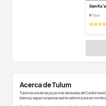
Sian Ka´a
Tulum
Acerca de Tulum
Tulum es una de las joyas más deseadas del Caribe mexic
blanca y aguas turquesas que le valieron para ser nomb