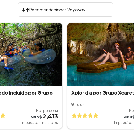
odo Incluído por Grupo
Xplor día por Grupo Xcare
Tulum
Por persona
Po
2,413
MXN$
MXN
Impuestos incluidos
Impuestos 