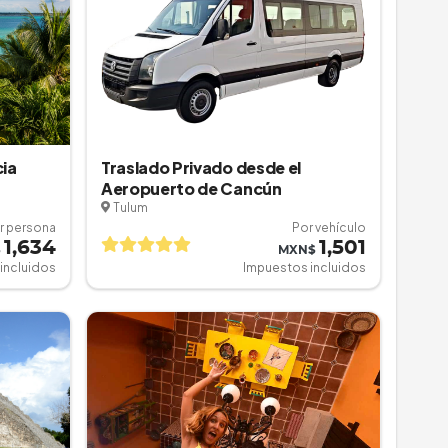
cia
Traslado Privado desde el
Aeropuerto de Cancún
Tulum
r persona
Por vehículo
1,634
1,501
$
MXN$
incluidos
Impuestos incluidos