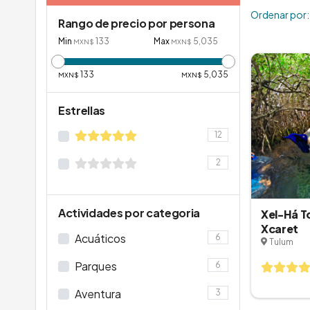
Ordenar por:
Rango de precio por persona
Min
133
Max
5,035
MXN$
MXN$
133
5,035
MXN$
MXN$
Estrellas
12
2
Actividades por categoria
Xel-Há T
Xcaret
Acuáticos
6
Tulum
Parques
6
Aventura
3