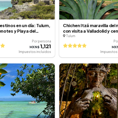
estinos en un día: Tulum,
Chichen Itzá maravilla del
notes y Playa del
con visita a Valladolid y ce
Tulum
Por persona
Po
1,121
MXN$
MX
Impuestos incluidos
Impuestos 