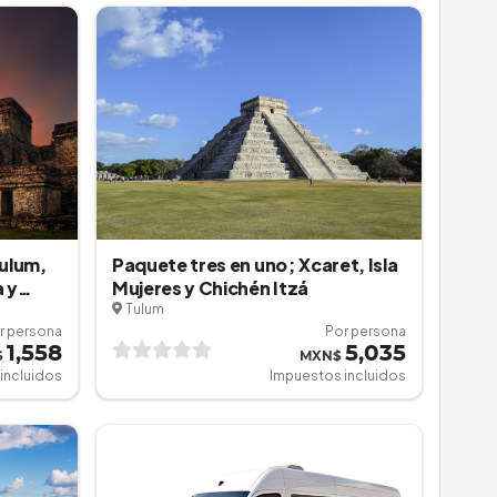
Tulum,
Paquete tres en uno; Xcaret, Isla
 y
Mujeres y Chichén Itzá
Tulum
r persona
Por persona
1,558
5,035
$
MXN$
incluidos
Impuestos incluidos