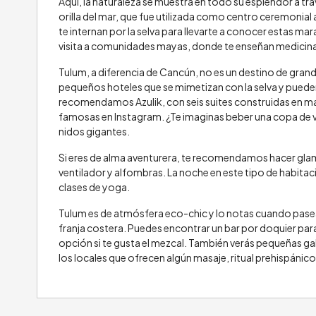
Aquí, la naturaleza se muestra en todo su esplendor a tr
orilla del mar, que fue utilizada como centro ceremonial 
te internan por la selva para llevarte a conocer estas ma
visita a comunidades mayas, donde te enseñan medicina t
Tulum, a diferencia de Cancún, no es un destino de grand
pequeños hoteles que se mimetizan con la selva y pueden 
recomendamos Azulik, con seis suites construidas en m
famosas en Instagram. ¿Te imaginas beber una copa de v
nidos gigantes.
Si eres de alma aventurera, te recomendamos hacer gla
ventilador y alfombras. La noche en este tipo de habita
clases de yoga.
Tulum es de atmósfera eco-chic y lo notas cuando paseas 
franja costera. Puedes encontrar un bar por doquier par
opción si te gusta el mezcal. También verás pequeñas gale
los locales que ofrecen algún masaje, ritual prehispánico 