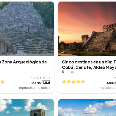
a Zona Arqueológica de
Cinco destinos en un día: 
Cobá, Cenote, Aldea Maya
Playa del Carmen
Tulum
Por persona
Po
133
MXN$
MXN
Impuestos incluidos
Impuestos 