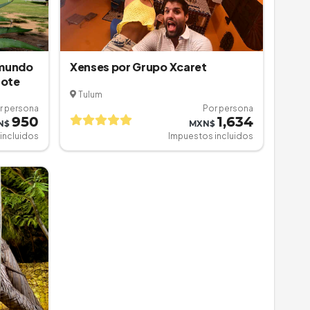
 mundo
Xenses por Grupo Xcaret
note
Tulum
r persona
Por persona
950
1,634
N$
MXN$
incluidos
Impuestos incluidos