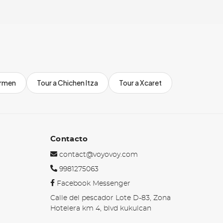
armen
Tour a Chichen Itza
Tour a Xcaret
Contacto
contact@voyovoy.com
9981275063
Facebook Messenger
Calle del pescador Lote D-83, Zona
Hotelera km 4, blvd kukulcan