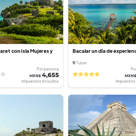
aret con Isla Mujeres y
Bacalar un día de experien
Tulum
Por persona
Po
4,655
MXN$
MXN
Impuestos incluidos
Impuestos 