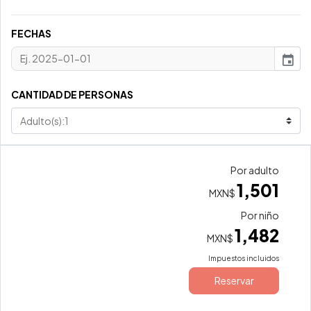
FECHAS
event
CANTIDAD DE PERSONAS
Por adulto
1,501
MXN$
Por niño
1,482
MXN$
Impuestos incluidos
Reservar