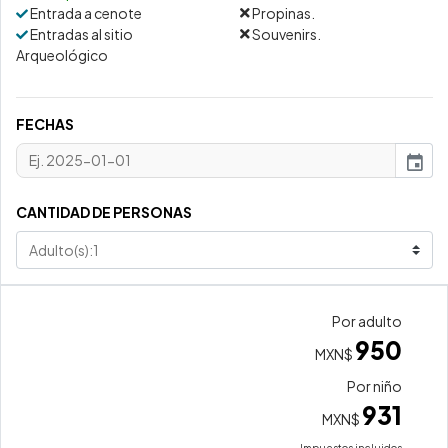
Entrada a cenote
Propinas.
Entradas al sitio
Souvenirs.
Arqueológico
FECHAS
event
CANTIDAD DE PERSONAS
Por adulto
950
MXN$
Por niño
931
MXN$