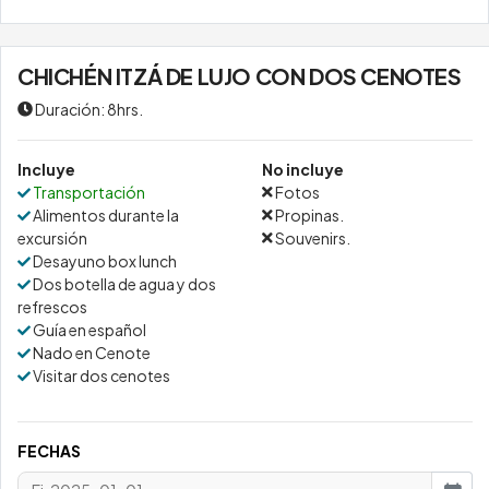
CHICHÉN ITZÁ DE LUJO CON DOS CENOTES
Duración: 8hrs.
Incluye
No incluye
Transportación
Fotos
Alimentos durante la
Propinas.
excursión
Souvenirs.
Desayuno box lunch
Dos botella de agua y dos
refrescos
Guía en español
Nado en Cenote
Visitar dos cenotes
FECHAS