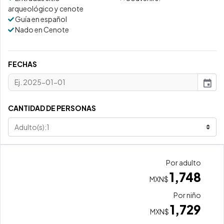
arqueológico y cenote
Guía en español
Nado en Cenote
FECHAS
event
CANTIDAD DE PERSONAS
Por adulto
1,748
MXN$
Por niño
1,729
MXN$