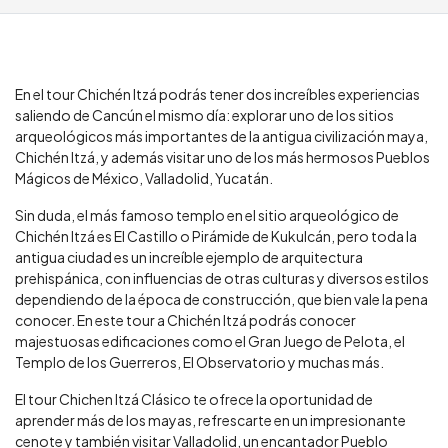
En el tour Chichén Itzá podrás tener dos increíbles experiencias
saliendo de Cancún el mismo día: explorar uno de los sitios
arqueológicos más importantes de la antigua civilización maya,
Chichén Itzá, y además visitar uno de los más hermosos Pueblos
Mágicos de México, Valladolid, Yucatán.
Sin duda, el más famoso templo en el sitio arqueológico de
Chichén Itzá es El Castillo o Pirámide de Kukulcán, pero toda la
antigua ciudad es un increíble ejemplo de arquitectura
prehispánica, con influencias de otras culturas y diversos estilos
dependiendo de la época de construcción, que bien vale la pena
conocer. En este tour a Chichén Itzá podrás conocer
majestuosas edificaciones como el Gran Juego de Pelota, el
Templo de los Guerreros, El Observatorio y muchas más.
El tour Chichen Itzá Clásico te ofrece la oportunidad de
aprender más de los mayas, refrescarte en un impresionante
cenote y también visitar Valladolid, un encantador Pueblo