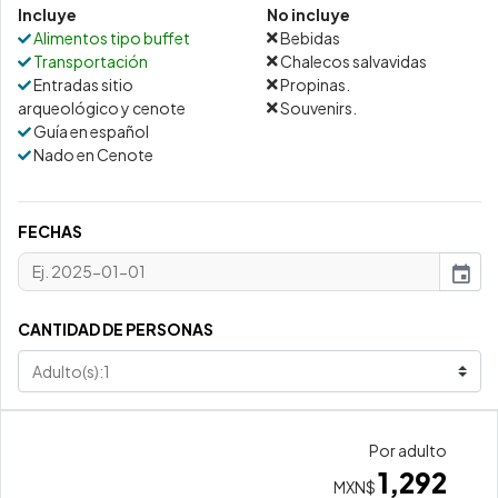
Incluye
No incluye
Alimentos tipo buffet
Bebidas
Transportación
Chalecos salvavidas
Entradas sitio
Propinas.
arqueológico y cenote
Souvenirs.
Guía en español
Nado en Cenote
FECHAS
event
CANTIDAD DE PERSONAS
Por adulto
1,292
MXN$