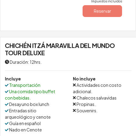
Impuestos incluidos
Reservar
CHICHÉN ITZÁ MARAVILLA DEL MUNDO
TOUR DELUXE
Duración: 12hrs.
Incluye
No incluye
Transportación
Actividades con costo
Una comida tipo buffet
adicional.
con bebidas.
Chalecos salvavidas
Desayuno box lunch
Propinas.
Entradas sitio
Souvenirs.
arqueológico y cenote
Guía en español
Nado en Cenote