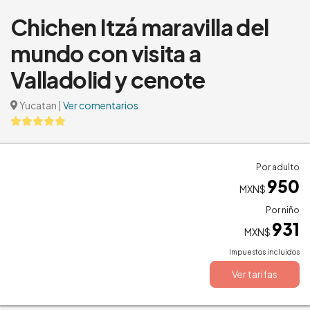
Chichen Itzá maravilla del
mundo con visita a
Valladolid y cenote
Yucatan
|
Ver comentarios
Por adulto
950
MXN$
Por niño
931
MXN$
Impuestos incluidos
Ver tarifas