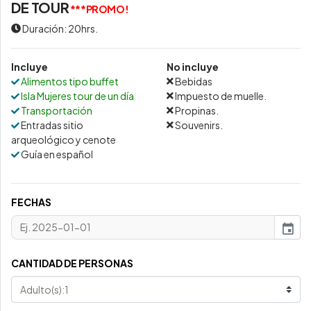
DE TOUR
***PROMO!
Duración: 20hrs.
Incluye
No incluye
Alimentos tipo buffet
Bebidas
Isla Mujeres tour de un día
Impuesto de muelle.
Transportación
Propinas.
Entradas sitio
Souvenirs.
arqueológico y cenote
Guía en español
FECHAS
event
CANTIDAD DE PERSONAS