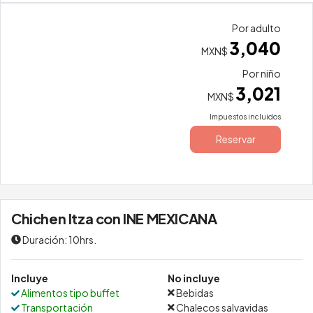
Por adulto
3,040
MXN$
Por niño
3,021
MXN$
Impuestos incluidos
Reservar
Chichen Itza con INE MEXICANA
Duración: 10hrs.
Incluye
No incluye
Alimentos tipo buffet
Bebidas
Transportación
Chalecos salvavidas