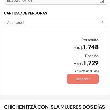
event
CANTIDAD DE PERSONAS
Por adulto
1,748
MXN$
Por niño
1,729
MXN$
Impuestos incluidos
Reservar
CHICHEN ITZÁ CON ISLA MUJERES DOS DÍAS