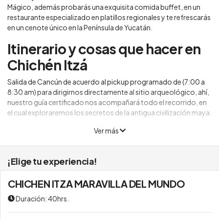
Mágico, además probarás una exquisita comida buffet, en un
restaurante especializado en platillos regionales y te refrescarás
en un cenote único en la Península de Yucatán.
Itinerario y cosas que hacer en
Chichén Itzá
Salida de Cancún de acuerdo al pickup programado de (7:00 a
8:30 am) para dirigirnos directamente al sitio arqueológico, ahí,
nuestro guía certificado nos acompañará todo el recorrido, en
el cual exploraremos los secretos de la antigua civilización maya.
Ver más
¡Elige tu experiencia!
CHICHEN ITZA MARAVILLA DEL MUNDO
Duración: 40hrs.