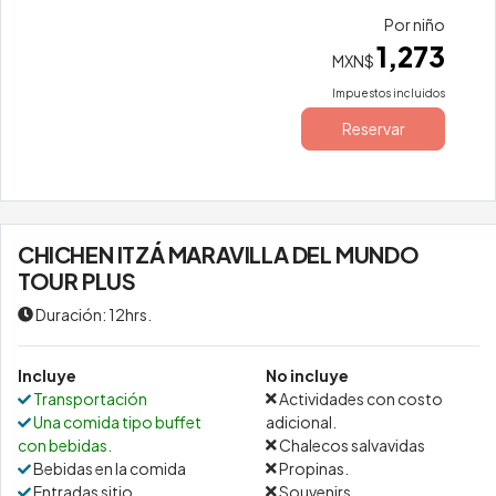
Por niño
1,273
MXN$
Impuestos incluidos
Reservar
CHICHEN ITZÁ MARAVILLA DEL MUNDO
TOUR PLUS
Duración: 12hrs.
Incluye
No incluye
Transportación
Actividades con costo
Una comida tipo buffet
adicional.
con bebidas.
Chalecos salvavidas
Bebidas en la comida
Propinas.
Entradas sitio
Souvenirs.