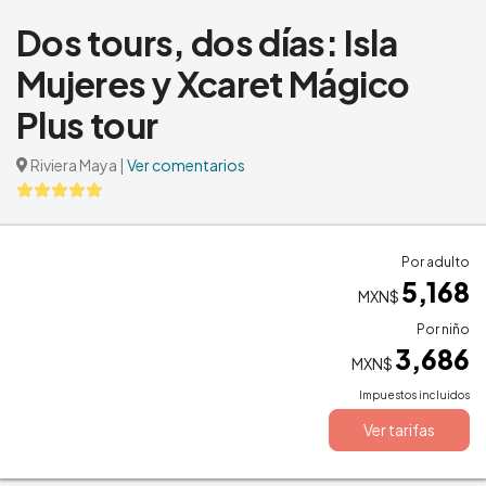
Dos tours, dos días: Isla
Mujeres y Xcaret Mágico
Plus tour
Riviera Maya
|
Ver comentarios
Por adulto
5,168
MXN$
Por niño
3,686
MXN$
Impuestos incluidos
Ver tarifas