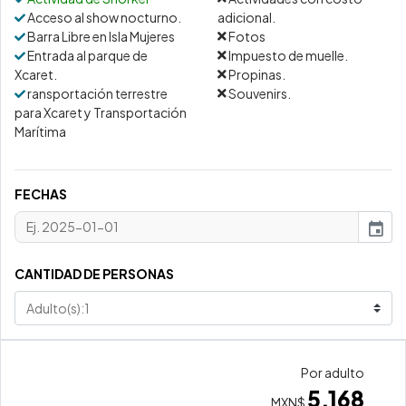
Acceso al show nocturno.
adicional.
Barra Libre en Isla Mujeres
Fotos
Entrada al parque de
Impuesto de muelle.
Xcaret.
Propinas.
ransportación terrestre
Souvenirs.
para Xcaret y Transportación
Marítima
FECHAS
event
CANTIDAD DE PERSONAS
Por adulto
5,168
MXN$